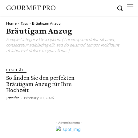
GOURMET PRO
Home
Tags
Bräutigam Anzug
Bräutigam Anzug
Sample Category Description. ( Lorem ipsum dolor sit amet,
consectetur adipisicing elit, sed do eiusmod tempor incididunt
ut labore et dolore magna aliqua. )
GESCHÄFT
So finden Sie den perfekten
Bräutigam Anzug für Ihre
Hochzeit
Jennifer
-
February 20, 2026
- Advertisement -