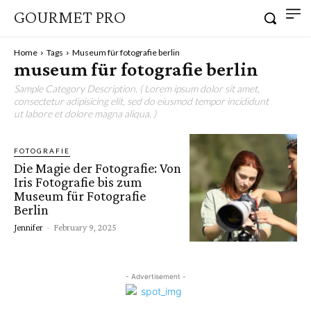
GOURMET PRO
Home
Tags
Museum für fotografie berlin
museum für fotografie berlin
Sample Category Description. ( Lorem ipsum dolor sit amet,
consectetur adipisicing elit, sed do eiusmod tempor incididunt
ut labore et dolore magna aliqua. )
FOTOGRAFIE
Die Magie der Fotografie: Von
Iris Fotografie bis zum
Museum für Fotografie
Berlin
Jennifer
-
February 9, 2025
- Advertisement -