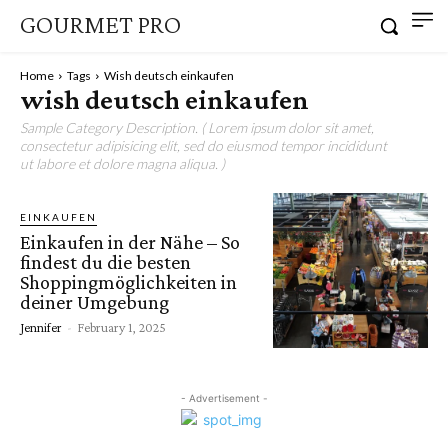
GOURMET PRO
Home
Tags
Wish deutsch einkaufen
wish deutsch einkaufen
Sample Category Description. ( Lorem ipsum dolor sit amet,
consectetur adipisicing elit, sed do eiusmod tempor incididunt
ut labore et dolore magna aliqua. )
EINKAUFEN
Einkaufen in der Nähe – So
findest du die besten
Shoppingmöglichkeiten in
deiner Umgebung
Jennifer
-
February 1, 2025
- Advertisement -