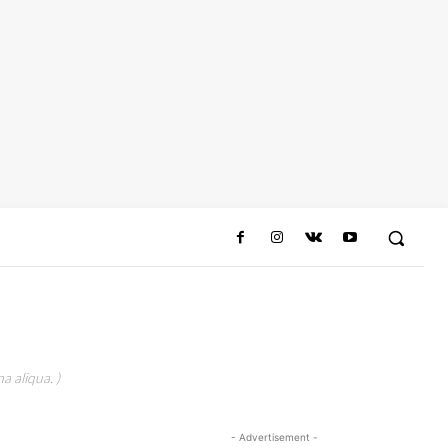
a aliqua. )
- Advertisement -