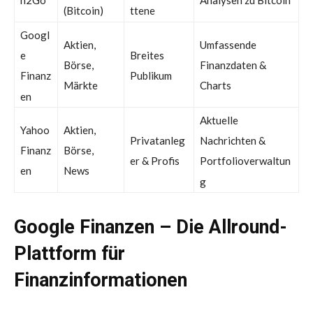
n2Go
Analysen zu Bitcoin
(Bitcoin)
ttene
Googl
Aktien,
Umfassende
Breites
e
Börse,
Finanzdaten &
Publikum
Finanz
Märkte
Charts
en
Aktuelle
Yahoo
Aktien,
Privatanleg
Nachrichten &
Finanz
Börse,
er & Profis
Portfolioverwaltun
en
News
g
Google Finanzen – Die Allround-
Plattform für
Finanzinformationen