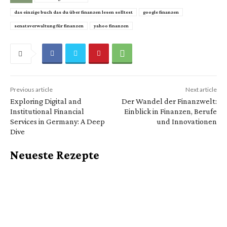
das einzige buch das du über finanzen lesen solltest
google finanzen
senatsverwaltung für finanzen
yahoo finanzen
Previous article
Next article
Exploring Digital and
Der Wandel der Finanzwelt:
Institutional Financial
Einblick in Finanzen, Berufe
Services in Germany: A Deep
und Innovationen
Dive
Neueste Rezepte